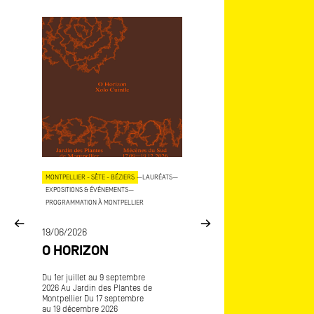
OJETS
MONTPELLIER - SÈTE - BÉZIERS
—
LAURÉATS
—
AIX - MARSEILLE
—
LAURÉATS
—
EXPOSITIONS & ÉVÉNEMENTS
—
EXPOSITIONS & ÉVÉNEMENTS
—
COP
PROGRAMMATION À MONTPELLIER
15/06/2026
E
19/06/2026
MÉCÈNES DU SU
O HORIZON
ART-O-RAMA
CE
Du 1er juillet au 9 septembre
Art-o-rama, salon internatio
2026 Au Jardin des Plantes de
d’art contemporain Avec
Montpellier Du 17 septembre
Frédérique Lagny lauréate
au 19 décembre 2026
Mécènes du Sud Marseille