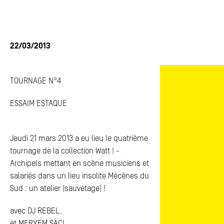
ACTUALITÉS
ACTUALITÉS
FAQ
FAQ
22/03/2013
ESPACE PRESSE
ESPACE PRESSE
TOURNAGE N°4
CONTACTS
CONTACTS
ESSAIM ESTAQUE
Jeudi 21 mars 2013 a eu lieu le quatrième
tournage de la collection Watt ! -
Archipels mettant en scène musiciens et
salariés dans un lieu insolite Mécènes du
Sud : un atelier (sauvetage) !
avec DJ REBEL,
et MERYEM SACI,