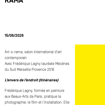
RAMA
ACTUALITÉS
ACTUALITÉS
FAQ
FAQ
ESPACE PRESSE
ESPACE PRESSE
15/06/2026
CONTACTS
CONTACTS
Art-o-rama, salon international d’art
contemporain
Avec Frédérique Lagny lauréate Mécènes
du Sud Marseille Provence 2016
L’envers de l’endroit {itinéraires}
Frédérique Lagny, formée en peinture
aux Beaux-Arts de Paris, pratique la
photographie, le film et l’installation. Elle