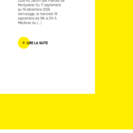
2026 Au Jardin des Plantes de
au 6 septembre 2026
Montpellier Du 17 septembre
Vernissage le mercredi 27 ma
au 19 décembre 2026
de 18h à 21h Commissariat :
Vernissage, le mercredi 16
Juliette Hage Appel à projet
septembre de 18h à 21h À
de [...]
Mécènes du [...]
LIRE LA SUITE
LIRE LA SUITE