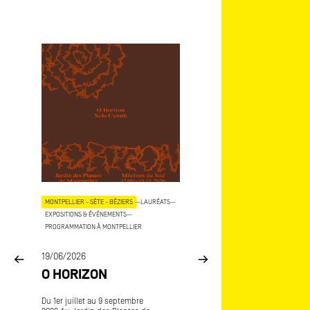
T
—
MONTPELLIER - SÈTE - BÉZIERS
—
LAURÉATS
—
MONTPELLIER - SÈTE - BÉZIERS
—
EXPOSITIONS & ÉVÉNEMENTS
—
EXPOSITIONS & ÉVÉNEMENTS
—
PROGRAMMATION À MONTPELLIER
PROGRAMMATION À MONTPELLIER
19/06/2026
13/05/2026
E
O HORIZON
EXPOSITION KH
Du 1er juillet au 9 septembre
Exposition Khamsin Du 28 