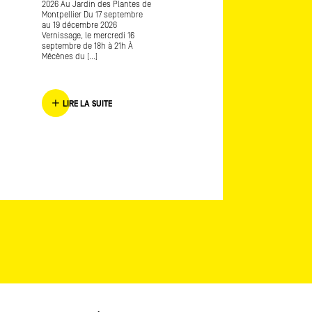
2026 Au Jardin des Plantes de
d’art contemporain Avec
Montpellier Du 17 septembre
Frédérique Lagny lauréate
au 19 décembre 2026
Mécènes du Sud Marseille
Vernissage, le mercredi 16
Provence 2016 L’envers de
septembre de 18h à 21h À
l’endroit [...]
Mécènes du [...]
LIRE LA SUITE
LIRE LA SUITE