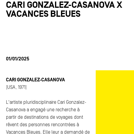
CARI GONZALEZ-CASANOVA X
ACTUALITÉS
ACTUALITÉS
VACANCES BLEUES
FAQ
FAQ
ESPACE PRESSE
ESPACE PRESSE
CONTACTS
CONTACTS
01/01/2025
CARI GONZALEZ-CASANOVA
[USA, 1971]
L'artiste pluridisciplinaire Cari Gonzalez-
Casanova a engagé une recherche à
partir de destinations de voyages dont
rêvent des personnes rencontrées à
Vacances Bleues. Elle leur a demandé de