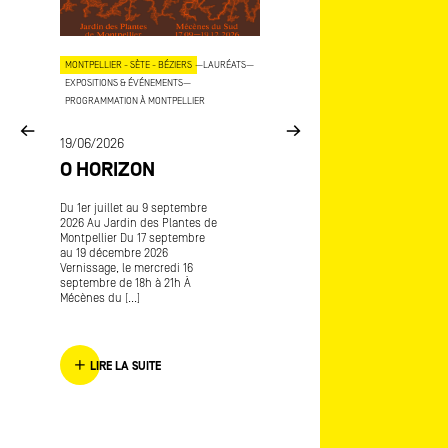
OJETS
MONTPELLIER - SÈTE - BÉZIERS
—
LAURÉATS
—
AIX - MARSEILLE
—
LAURÉATS
—
EXPOSITIONS & ÉVÉNEMENTS
—
EXPOSITIONS & ÉVÉNEMENTS
—
COP
PROGRAMMATION À MONTPELLIER
15/06/2026
E
19/06/2026
MÉCÈNES DU SU
O HORIZON
ART-O-RAMA
CE
Du 1er juillet au 9 septembre
Art-o-rama, salon internatio
2026 Au Jardin des Plantes de
d’art contemporain Avec
Montpellier Du 17 septembre
Frédérique Lagny lauréate
au 19 décembre 2026
Mécènes du Sud Marseille
Vernissage, le mercredi 16
Provence 2016 L’envers de
septembre de 18h à 21h À
l’endroit [...]
Mécènes du [...]
LIRE LA SUITE
LIRE LA SUITE