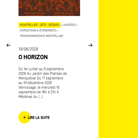
OJETS
MONTPELLIER - SÈTE - BÉZIERS
—
LAURÉATS
—
AIX - MARSEILLE
—
LAURÉATS
—
EXPOSITIONS & ÉVÉNEMENTS
—
EXPOSITIONS & ÉVÉNEMENTS
—
COP
PROGRAMMATION À MONTPELLIER
15/06/2026
E
19/06/2026
MÉCÈNES DU SU
O HORIZON
ART-O-RAMA
CE
Du 1er juillet au 9 septembre
Art-o-rama, salon internatio
2026 Au Jardin des Plantes de
d’art contemporain Avec
Montpellier Du 17 septembre
Frédérique Lagny lauréate
au 19 décembre 2026
Mécènes du Sud Marseille
Vernissage, le mercredi 16
Provence 2016 L’envers de
septembre de 18h à 21h À
l’endroit [...]
Mécènes du [...]
LIRE LA SUITE
LIRE LA SUITE