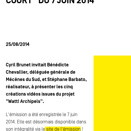
COURT" DU 7 JUIN 2014
ACTUALITÉS
ACTUALITÉS
FAQ
FAQ
ESPACE PRESSE
ESPACE PRESSE
25/08/2014
CONTACTS
CONTACTS
Cyril Brunet invitait Bénédicte
Chevallier, déléguée générale de
Mécènes du Sud, et Stéphane Barbato,
réalisateur, à présenter les cinq
créations vidéos issues du projet
"Watt! Archipels".
L'émission a été enregistrée le 7 juin
2014. Elle est désormais disponible dans
son intégralité via le
site de l'émission
!