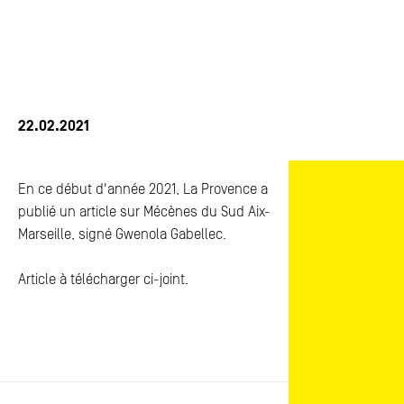
ACTUALITÉS
ACTUALITÉS
FAQ
FAQ
ESPACE PRESSE
ESPACE PRESSE
22.02.2021
CONTACTS
CONTACTS
En ce début d'année 2021, La Provence a
publié un article sur Mécènes du Sud Aix-
Marseille, signé Gwenola Gabellec.
Article à télécharger ci-joint.