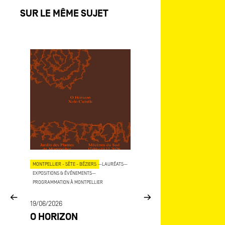
SUR LE MÊME SUJET
OJETS
MONTPELLIER - SÈTE - BÉZIERS
—
LAURÉATS
—
AIX - MARSEILLE
—
LAURÉATS
—
EXPOSITIONS & ÉVÉNEMENTS
—
EXPOSITIONS & ÉVÉNEMENTS
—
COP
PROGRAMMATION À MONTPELLIER
15/06/2026
E
19/06/2026
MÉCÈNES DU SU
O HORIZON
ART-O-RAMA
CE