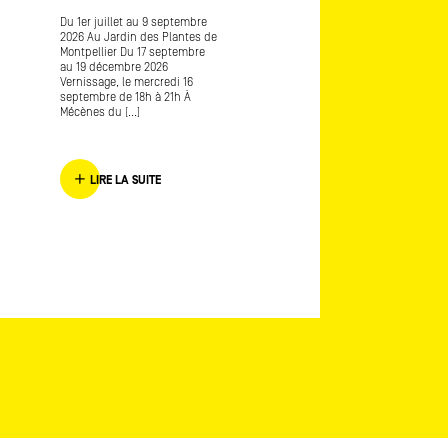
Du 1er juillet au 9 septembre
Art-o-rama, salon internatio
2026 Au Jardin des Plantes de
d’art contemporain Avec
Montpellier Du 17 septembre
Frédérique Lagny lauréate
au 19 décembre 2026
Mécènes du Sud Marseille
Vernissage, le mercredi 16
Provence 2016 L’envers de
septembre de 18h à 21h À
l’endroit [...]
Mécènes du [...]
LIRE LA SUITE
LIRE LA SUITE