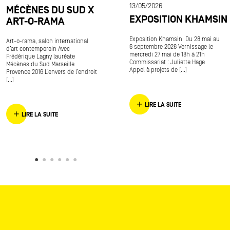
13/05/2026
MÉCÈNES DU SUD X
EXPOSITION KHAMSIN
ART-O-RAMA
Exposition Khamsin Du 28 mai au
Art-o-rama, salon international
6 septembre 2026 Vernissage le
d’art contemporain Avec
mercredi 27 mai de 18h à 21h
Frédérique Lagny lauréate
Commissariat : Juliette Hage
Mécènes du Sud Marseille
Appel à projets de [...]
Provence 2016 L’envers de l’endroit
[...]
LIRE LA SUITE
LIRE LA SUITE