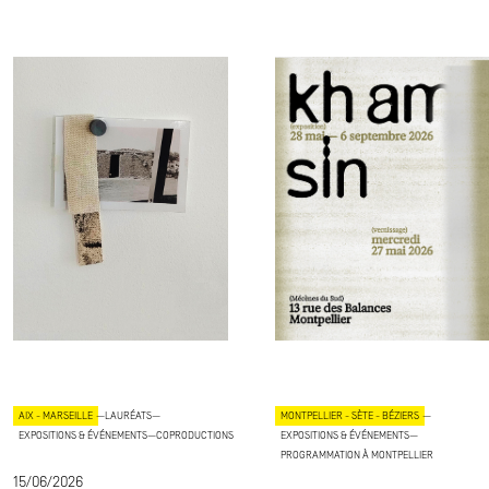
AIX - MARSEILLE
—
LAURÉATS
—
MONTPELLIER - SÈTE - BÉZIERS
—
EXPOSITIONS & ÉVÉNEMENTS
—
COPRODUCTIONS
EXPOSITIONS & ÉVÉNEMENTS
—
PROGRAMMATION À MONTPELLIER
15/06/2026