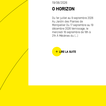
PPEL À PROJETS DE
19/06/2026
RÉATION 2026
O HORIZON
ARSEILLE PROVENCE
Du 1er juillet au 9 septembre 2026
er Mécènes du Sud en 2003 à
Au Jardin des Plantes de
Marseille signifiait, pour ses
Montpellier Du 17 septembre au 19
dateur·rices, des dirigeant·es
décembre 2026 Vernissage, le
ntreprises, contribuer à
mercredi 16 septembre de 18h à
ergence de [...]
21h À Mécènes du [...]
LIRE LA SUITE
LIRE LA SUITE