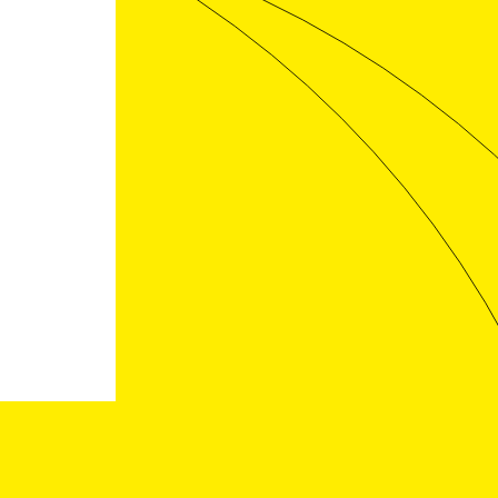
APPEL À RÉSIDENCE
APPEL À RÉSIDEN
EN ENTREPRISE
EN ENTREPRISE
1. OBJET DE L’APPEL A
1. OBJET DE L’APPEL A
CANDIDATURES Le présent appel à
CANDIDATURES Le présent appel
candidatures a pour objet le
candidatures a pour objet le
recrutement d’un·e artiste pour
recrutement d’un·e artiste pour
participer à une résidence en [...]
participer à une résidence en
entreprise. 2. [...]
LIRE LA SUITE
LIRE LA SUITE