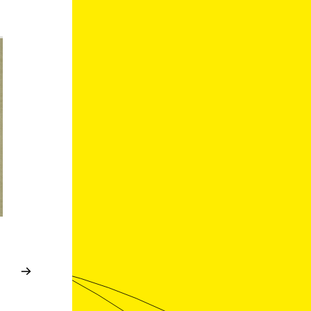
AIX - MARSEILLE
—
MÉCÉNAT
—
AIX - MARSEILLE
—
MÉCÉNAT
—
ART & ENTREPRISE
—
APPEL À PROJETS
ART & ENTREPRISE
—
APPEL À PROJETS
10/04/2026
09/04/2026