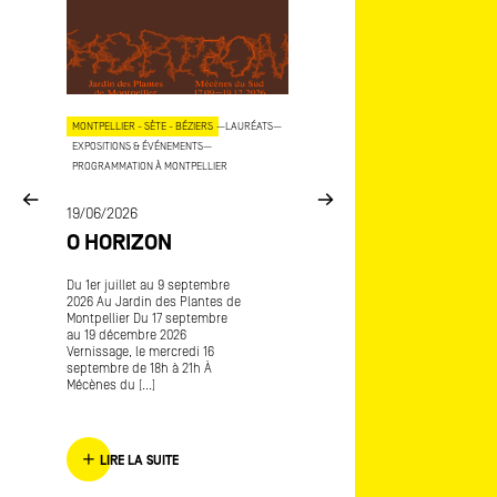
OJETS
MONTPELLIER - SÈTE - BÉZIERS
—
LAURÉATS
—
AIX - MARSEILLE
—
LAURÉATS
—
EXPOSITIONS & ÉVÉNEMENTS
—
EXPOSITIONS & ÉVÉNEMENTS
—
COP
PROGRAMMATION À MONTPELLIER
15/06/2026
E
19/06/2026
MÉCÈNES DU SU
O HORIZON
ART-O-RAMA
CE
Du 1er juillet au 9 septembre
Art-o-rama, salon internatio
2026 Au Jardin des Plantes de
d’art contemporain Avec
Montpellier Du 17 septembre
Frédérique Lagny lauréate
au 19 décembre 2026
Mécènes du Sud Marseille
Vernissage, le mercredi 16
Provence 2016 L’envers de
septembre de 18h à 21h À
l’endroit [...]
Mécènes du [...]
LIRE LA SUITE
LIRE LA SUITE