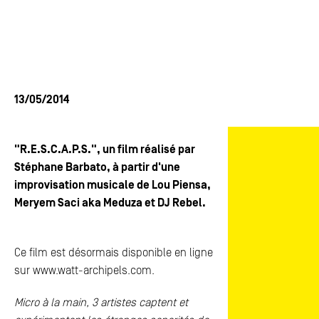
ACTUALITÉS
ACTUALITÉS
FAQ
FAQ
ESPACE PRESSE
ESPACE PRESSE
13/05/2014
CONTACTS
CONTACTS
"R.E.S.C.A.P.S.", un film réalisé par
Stéphane Barbato, à partir d'une
improvisation musicale de Lou Piensa,
Meryem Saci aka Meduza et DJ Rebel.
Ce film est désormais disponible en ligne
sur www.watt-archipels.com.
Micro à la main, 3 artistes captent et