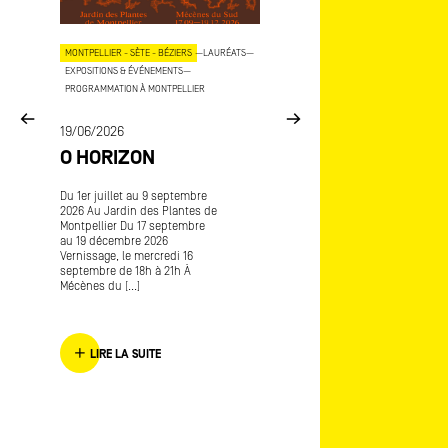
OJETS
MONTPELLIER - SÈTE - BÉZIERS
—
LAURÉATS
—
AIX - MARSEILLE
—
LAURÉATS
—
EXPOSITIONS & ÉVÉNEMENTS
—
EXPOSITIONS & ÉVÉNEMENTS
—
COP
PROGRAMMATION À MONTPELLIER
15/06/2026
E
19/06/2026
MÉCÈNES DU SU
O HORIZON
ART-O-RAMA
CE
Du 1er juillet au 9 septembre
Art-o-rama, salon internatio
2026 Au Jardin des Plantes de
d’art contemporain Avec
Montpellier Du 17 septembre
Frédérique Lagny lauréate
au 19 décembre 2026
Mécènes du Sud Marseille
Vernissage, le mercredi 16
Provence 2016 L’envers de
septembre de 18h à 21h À
l’endroit [...]
Mécènes du [...]
LIRE LA SUITE
LIRE LA SUITE