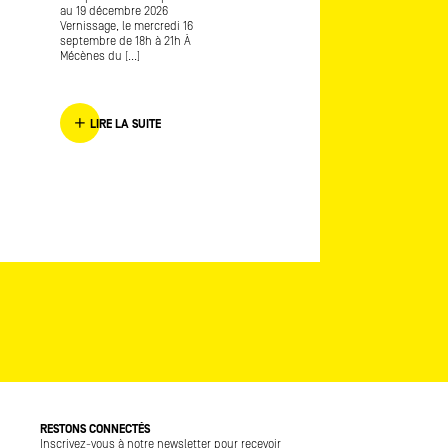
Frédérique Lagny lauréate
au 19 décembre 2026
Mécènes du Sud Marseille
Vernissage, le mercredi 16
Provence 2016 L’envers de
septembre de 18h à 21h À
l’endroit [...]
Mécènes du [...]
LIRE LA SUITE
LIRE LA SUITE
RESTONS CONNECTÉS
Inscrivez-vous à notre newsletter pour recevoir