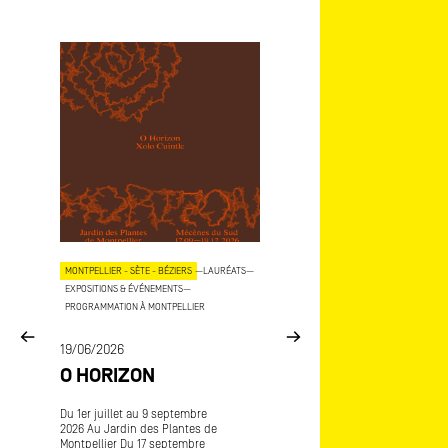
OJETS
MONTPELLIER - SÈTE - BÉZIERS
—
LAURÉATS
—
AIX - MARSEILLE
—
LAURÉATS
—
EXPOSITIONS & ÉVÉNEMENTS
—
EXPOSITIONS & ÉVÉNEMENTS
—
COP
PROGRAMMATION À MONTPELLIER
15/06/2026
E
19/06/2026
MÉCÈNES DU SU
O HORIZON
ART-O-RAMA
CE
Du 1er juillet au 9 septembre
Art-o-rama, salon internatio
2026 Au Jardin des Plantes de
d’art contemporain Avec
Montpellier Du 17 septembre