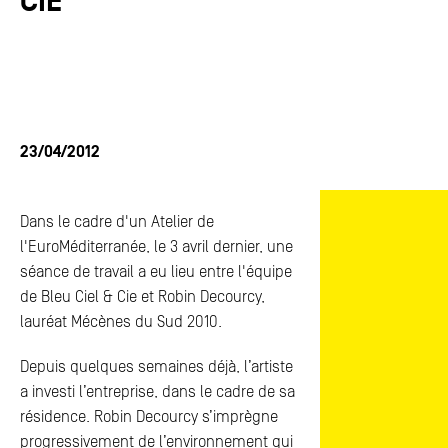
CIE
ACTUALITÉS
ACTUALITÉS
FAQ
FAQ
ESPACE PRESSE
ESPACE PRESSE
23/04/2012
CONTACTS
CONTACTS
Dans le cadre d'un Atelier de
l'EuroMéditerranée, le 3 avril dernier, une
séance de travail a eu lieu entre l'équipe
de Bleu Ciel & Cie et Robin Decourcy,
lauréat Mécènes du Sud 2010.
Depuis quelques semaines déjà, l’artiste
a investi l’entreprise, dans le cadre de sa
résidence. Robin Decourcy s’imprègne
progressivement de l’environnement qui