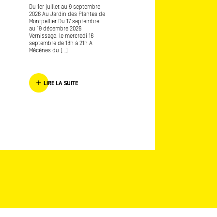
Du 1er juillet au 9 septembre
Art-o-rama, salon internatio
2026 Au Jardin des Plantes de
d’art contemporain Avec
Montpellier Du 17 septembre
Frédérique Lagny lauréate
au 19 décembre 2026
Mécènes du Sud Marseille
Vernissage, le mercredi 16
Provence 2016 L’envers de
septembre de 18h à 21h À
l’endroit [...]
Mécènes du [...]
LIRE LA SUITE
LIRE LA SUITE