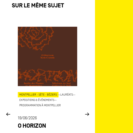
SUR LE MÊME SUJET
OJETS
MONTPELLIER - SÈTE - BÉZIERS
—
LAURÉATS
—
AIX - MARSEILLE
—
LAURÉATS
—
EXPOSITIONS & ÉVÉNEMENTS
—
EXPOSITIONS & ÉVÉNEMENTS
—
COP
PROGRAMMATION À MONTPELLIER
15/06/2026
E
19/06/2026
MÉCÈNES DU SU
O HORIZON
ART-O-RAMA
CE