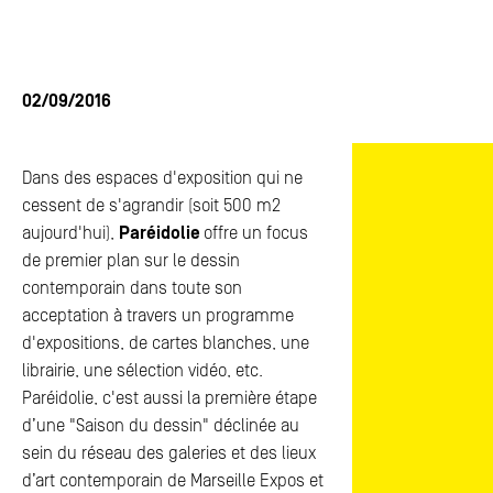
ACTUALITÉS
ACTUALITÉS
FAQ
FAQ
02/09/2016
ESPACE PRESSE
ESPACE PRESSE
Dans des espaces d'exposition qui ne
CONTACTS
CONTACTS
cessent de s'agrandir (soit 500 m2
aujourd'hui),
Paréidolie
offre un focus
de premier plan sur le dessin
contemporain dans toute son
acceptation à travers un programme
d'expositions, de cartes blanches, une
librairie, une sélection vidéo, etc.
Paréidolie, c'est aussi la première étape
d’une "Saison du dessin" déclinée au
sein du réseau des galeries et des lieux
d’art contemporain de Marseille Expos et