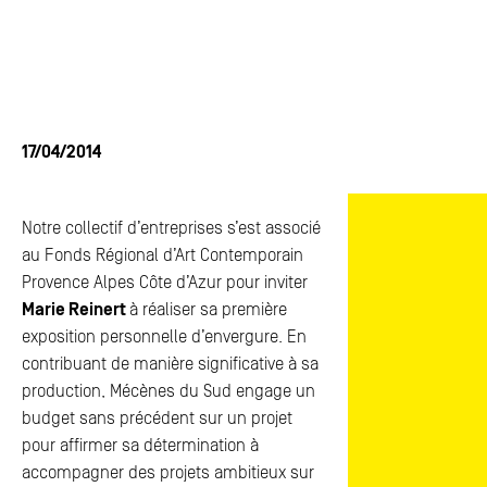
ACTUALITÉS
ACTUALITÉS
FAQ
FAQ
ESPACE PRESSE
ESPACE PRESSE
17/04/2014
CONTACTS
CONTACTS
Notre collectif d’entreprises s’est associé
au Fonds Régional d’Art Contemporain
Provence Alpes Côte d’Azur pour inviter
Marie Reinert
à réaliser sa première
exposition personnelle d’envergure. En
contribuant de manière significative à sa
production, Mécènes du Sud engage un
budget sans précédent sur un projet
pour affirmer sa détermination à
accompagner des projets ambitieux sur