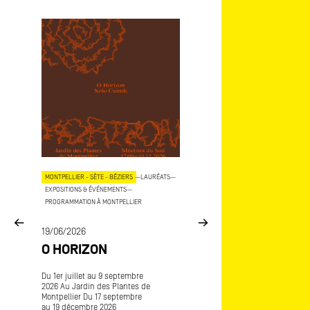
OJETS
MONTPELLIER - SÈTE - BÉZIERS
—
LAURÉATS
—
AIX - MARSEILLE
—
LAURÉATS
—
EXPOSITIONS & ÉVÉNEMENTS
—
EXPOSITIONS & ÉVÉNEMENTS
—
COP
PROGRAMMATION À MONTPELLIER
15/06/2026
E
19/06/2026
MÉCÈNES DU SU
O HORIZON
ART-O-RAMA
CE
Du 1er juillet au 9 septembre
Art-o-rama, salon internatio
2026 Au Jardin des Plantes de
d’art contemporain Avec
Montpellier Du 17 septembre
Frédérique Lagny lauréate
au 19 décembre 2026