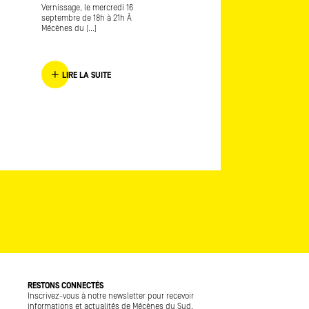
Mécènes du Sud Marseille
Vernissage, le mercredi 16
Provence 2016 L’envers de
septembre de 18h à 21h À
l’endroit [...]
Mécènes du [...]
LIRE LA SUITE
LIRE LA SUITE
RESTONS CONNECTÉS
Inscrivez-vous à notre newsletter pour recevoir
informations et actualités de Mécènes du Sud.