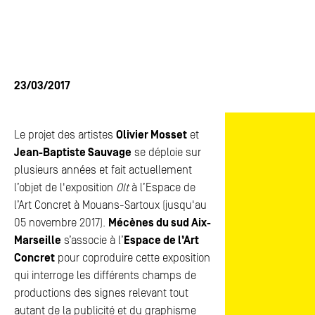
ACTUALITÉS
ACTUALITÉS
FAQ
FAQ
ESPACE PRESSE
ESPACE PRESSE
23/03/2017
CONTACTS
CONTACTS
Le projet des artistes
Olivier Mosset
et
Jean-Baptiste Sauvage
se déploie sur
plusieurs années et fait actuellement
l’objet de l'exposition
Olt
à l’Espace de
l’Art Concret à Mouans-Sartoux (jusqu'au
05 novembre 2017).
Mécènes du sud Aix-
Marseille
s’associe à l’
Espace de l’Art
Concret
pour coproduire cette exposition
qui interroge les différents champs de
productions des signes relevant tout
autant de la publicité et du graphisme