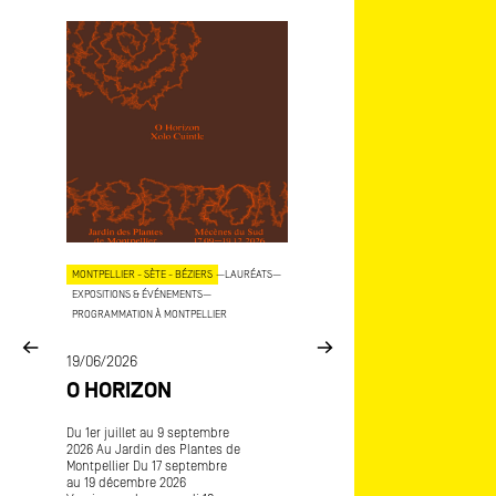
OJETS
MONTPELLIER - SÈTE - BÉZIERS
—
LAURÉATS
—
AIX - MARSEILLE
—
LAURÉATS
—
EXPOSITIONS & ÉVÉNEMENTS
—
EXPOSITIONS & ÉVÉNEMENTS
—
COP
PROGRAMMATION À MONTPELLIER
15/06/2026
E
19/06/2026
MÉCÈNES DU SU
O HORIZON
ART-O-RAMA
CE
Du 1er juillet au 9 septembre
Art-o-rama, salon internatio
2026 Au Jardin des Plantes de
d’art contemporain Avec
Montpellier Du 17 septembre
Frédérique Lagny lauréate
au 19 décembre 2026
Mécènes du Sud Marseille