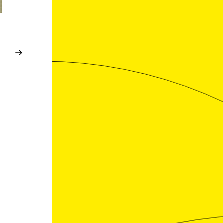
AIX - MARSEILLE
—
MÉCÉNAT
—
AIX - MARSEILLE
—
MÉCÉNAT
—
ART & ENTREPRISE
—
APPEL À PROJETS
ART & ENTREPRISE
—
APPEL À PROJETS
10/04/2026
09/04/2026
APPEL À RÉSIDENCE
APPEL À RÉSIDEN
EN ENTREPRISE
EN ENTREPRISE
1. OBJET DE L’APPEL A
1. OBJET DE L’APPEL A
CANDIDATURES Le présent appel à
CANDIDATURES Le présent appel
candidatures a pour objet le
candidatures a pour objet le
recrutement d’un·e artiste pour
recrutement d’un·e artiste pour
participer à une résidence en [...]
participer à une résidence en
entreprise. 2. [...]
LIRE LA SUITE
LIRE LA SUITE