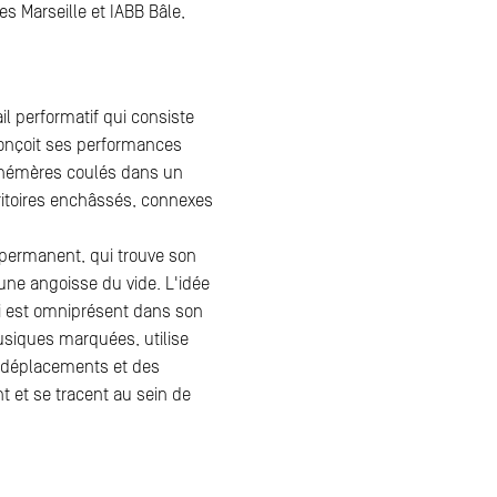
es Marseille et IABB Bâle,
ail performatif qui consiste
onçoit ses performances
hémères coulés dans un
ritoires enchâssés, connexes
 permanent, qui trouve son
 une angoisse du vide. L'idée
ti est omniprésent dans son
musiques marquées, utilise
 déplacements et des
nt et se tracent au sein de