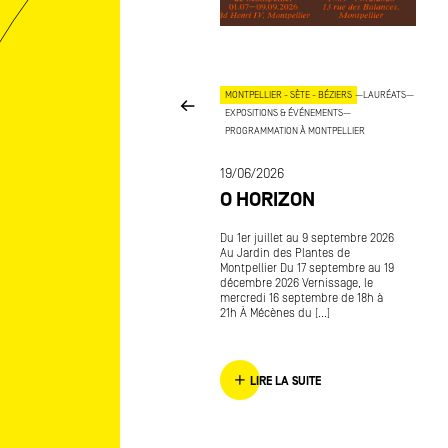
 - MARSEILLE
—
MÉCÉNAT
—
APPEL À PROJETS
MONTPELLIER - SÈTE - BÉZIERS
—
LAURÉATS
—
EXPOSITIONS & ÉVÉNEMENTS
—
PROGRAMMATION À MONTPELLIER
04/2026
PPEL À PROJETS DE
19/06/2026
RÉATION 2026
O HORIZON
ARSEILLE PROVENCE
Du 1er juillet au 9 septembre 2026
er Mécènes du Sud en 2003 à
Au Jardin des Plantes de
Marseille signifiait, pour ses
Montpellier Du 17 septembre au 19
dateur·rices, des dirigeant·es
décembre 2026 Vernissage, le
ntreprises, contribuer à
mercredi 16 septembre de 18h à
ergence de [...]
21h À Mécènes du [...]
LIRE LA SUITE
LIRE LA SUITE