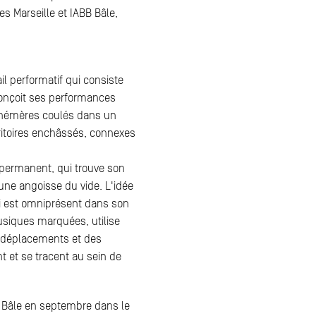
es Marseille et IABB Bâle,
ail performatif qui consiste
onçoit ses performances
hémères coulés dans un
ritoires enchâssés, connexes
 permanent, qui trouve son
 une angoisse du vide. L'idée
ti est omniprésent dans son
musiques marquées, utilise
 déplacements et des
nt et se tracent au sein de
 à Bâle en septembre dans le