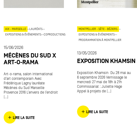
AIX - MARSEILLE
—
LAURÉATS
—
MONTPELLIER - SÈTE - BÉZIERS
—
EXPOSITIONS & ÉVÉNEMENTS
—
COPRODUCTIONS
EXPOSITIONS & ÉVÉNEMENTS
—
PROGRAMMATION À MONTPELLIER
15/06/2026
13/05/2026
MÉCÈNES DU SUD X
EXPOSITION KHAMSIN
ART-O-RAMA
Exposition Khamsin Du 28 mai au
Art-o-rama, salon international
6 septembre 2026 Vernissage le
d’art contemporain Avec
mercredi 27 mai de 18h à 21h
Frédérique Lagny lauréate
Commissariat : Juliette Hage
Mécènes du Sud Marseille
Appel à projets de [...]
Provence 2016 L’envers de l’endroit
[...]
LIRE LA SUITE
LIRE LA SUITE