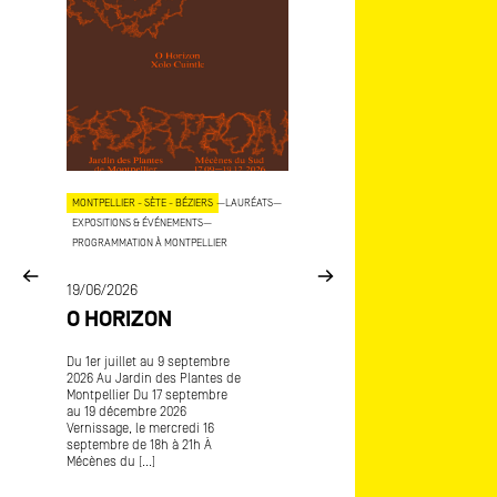
OJETS
MONTPELLIER - SÈTE - BÉZIERS
—
LAURÉATS
—
AIX - MARSEILLE
—
LAURÉATS
—
EXPOSITIONS & ÉVÉNEMENTS
—
EXPOSITIONS & ÉVÉNEMENTS
—
COP
PROGRAMMATION À MONTPELLIER
15/06/2026
E
19/06/2026
MÉCÈNES DU SU
O HORIZON
ART-O-RAMA
CE
Du 1er juillet au 9 septembre
Art-o-rama, salon internatio
2026 Au Jardin des Plantes de
d’art contemporain Avec
Montpellier Du 17 septembre
Frédérique Lagny lauréate
au 19 décembre 2026
Mécènes du Sud Marseille
Vernissage, le mercredi 16
Provence 2016 L’envers de
septembre de 18h à 21h À
l’endroit [...]
Mécènes du [...]