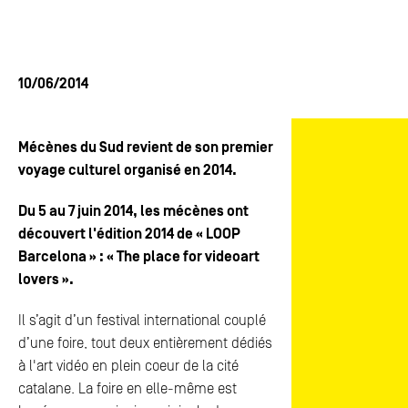
ACTUALITÉS
ACTUALITÉS
FAQ
FAQ
10/06/2014
ESPACE PRESSE
ESPACE PRESSE
Mécènes du Sud revient de son premier
CONTACTS
CONTACTS
voyage culturel organisé en 2014.
Du 5 au 7 juin 2014, les mécènes ont
découvert l'édition 2014 de « LOOP
Barcelona » : « The place for videoart
lovers ».
Il s’agit d’un festival international couplé
d’une foire, tout deux entièrement dédiés
à l'art vidéo en plein coeur de la cité
catalane. La foire en elle-même est